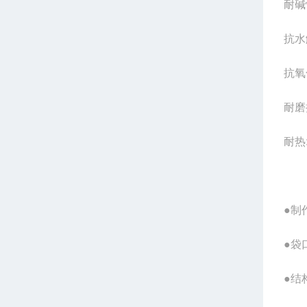
耐碱
抗水
抗氧
耐磨
耐热:
●制
●袋
●结