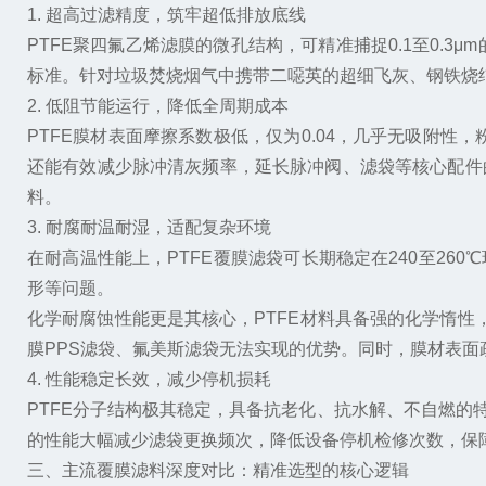
1. 超高过滤精度，筑牢超低排放底线
PTFE聚四氟乙烯滤膜的微孔结构，可精准捕捉0.1至0.3μ
标准。针对垃圾焚烧烟气中携带二噁英的超细飞灰、钢铁烧结
2. 低阻节能运行，降低全周期成本
PTFE膜材表面摩擦系数极低，仅为0.04，几乎无吸附
还能有效减少脉冲清灰频率，延长脉冲阀、滤袋等核心配件
料。
3. 耐腐耐温耐湿，适配复杂环境
在耐高温性能上，PTFE覆膜滤袋可长期稳定在240至2
形等问题。
化学耐腐蚀性能更是其核心，PTFE材料具备强的化学惰性
膜PPS滤袋、氟美斯滤袋无法实现的优势。同时，膜材表面
4. 性能稳定长效，减少停机损耗
PTFE分子结构极其稳定，具备抗老化、抗水解、不自燃的特
的性能大幅减少滤袋更换频次，降低设备停机检修次数，保
三、主流覆膜滤料深度对比：精准选型的核心逻辑