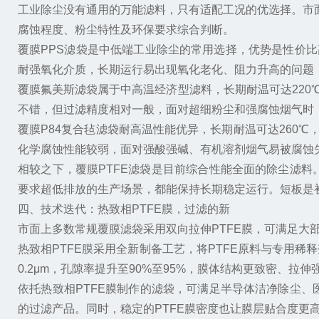
工业除尘没有通用的万能滤料，只有适配工况的优选择。市面
腐蚀程度、粉尘特性及环保要求综合判断。
覆膜PPS滤袋是中低端工业除尘的常用选择，优势是性价
耐强氧化介质，长期运行易出现氧化老化、阻力升高的问题
覆膜氟美斯滤袋属于中高温经济型滤料，长期耐温可达220
不错，但过滤精度相对一般，面对超细粉尘和强腐蚀烟气时
覆膜P84复合毡滤袋耐高温性能优异，长期耐温可达260
化学腐蚀性能较弱，面对强酸强碱、有机溶剂烟气易被腐蚀
相较之下，覆膜PTFE滤袋是目前综合性能全面的除尘滤
要求超低排放的生产场景，都能保持长期稳定运行。短板是
四、技术迭代：热致相PTFE膜，过滤的新
市面上多数常规覆膜滤袋采用双向拉伸PTFE膜，可满足大
热致相PTFE膜采用全新制备工艺，将PTFE原料与专用
0.2μm，孔隙率提升至90%至95%，膜体结构更致密、
依托热致相PTFE膜制作的滤袋，可满足半导体洁净除尘
的过滤产品。同时，稳定的PTFE膜密度也让膜层贴合度更